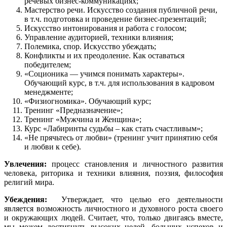
речевых бизнес-коммуникациях;
Мастерство речи. Искусство создания публичной речи,
в т.ч. подготовка и проведение бизнес-презентаций;
Искусство интонирования и работа с голосом;
Управление аудиторией, техники влияния;
Полемика, спор. Искусство убеждать;
Конфликты и их преодоление. Как оставаться
победителем;
«Соционика — учимся понимать характеры».
Обучающий курс, в т.ч. для использования в кадровом
менеджменте;
«Физиогномика». Обучающий курс;
Тренинг «Предназначение»;
Тренинг «Мужчина и Женщина»;
Курс «Лабиринты судьбы – как стать счастливым»;
«Не прячьтесь от любви» (тренинг учит принятию себя
и любви к себе).
Увлечения:
процесс становления и личностного развития
человека, риторика и техники влияния, поэзия, философия
религий мира.
Убеждения:
Утверждает, что целью его деятельности
является возможность личностного и духовного роста своего
и окружающих людей. Считает, что, только двигаясь вместе,
мы можем достигнуть высоких целей, больших успехов и