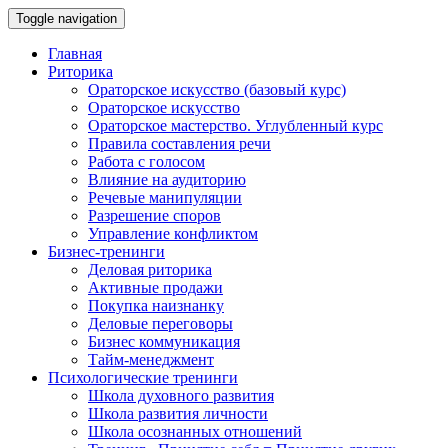
Toggle navigation
Главная
Риторика
Ораторское искусство (базовый курс)
Ораторское искусство
Ораторское мастерство. Углубленный курс
Правила составления речи
Работа с голосом
Влияние на аудиторию
Речевые манипуляции
Разрешение споров
Управление конфликтом
Бизнес-тренинги
Деловая риторика
Активные продажи
Покупка наизнанку
Деловые переговоры
Бизнес коммуникация
Тайм-менеджмент
Психологические тренинги
Школа духовного развития
Школа развития личности
Школа осознанных отношений