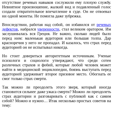
отсутствие речевых навыков сослужили ему плохую службу.
Невнятное произношение, жалкий вид и подавленный голос
создали отвратительное впечатление в суде. Он не отвоевал
ни одной монеты. Не помогла даже зубрежка.
Впоследствии, работая над собой, он избавился от
речевых
дефектов
, набрался
уверенности
, стал великим оратором. Им
заслушивалась вся Греция. Не важно, сколько людей было
перед ним: маленькая аудитория или большая толпа. Дар
красноречия у него не пропадал. И казалось, что страх перед
аудиторией он не испытывал никогда.
Но стоит довериться авторитетным источникам. Ученые
психологи и социологи утверждают, что среди сотен
различных страхов и фобий, которые любой человек может
найти в медицинской энциклопедии, боязнь выступать перед
аудиторией удерживает второе призовое место. Обогнать ее
смог только страх смерти.
Так можно ли преодолеть этого зверя, который иногда
становится сильнее даже ужаса смерти? Можно ли преодолеть
страх аудитории и разговаривать с публикой как с самим
собой? Можно и нужно… Итак несколько простых советов на
тему: