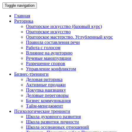
Toggle navigation
Главная
Риторика
Ораторское искусство (базовый курс)
Ораторское искусство
Ораторское мастерство. Углубленный курс
Правила составления речи
Работа с голосом
Влияние на аудиторию
Речевые манипуляции
Разрешение споров
Управление конфликтом
Бизнес-тренинги
Деловая риторика
Активные продажи
Покупка наизнанку
Деловые переговоры
Бизнес коммуникация
Тайм-менеджмент
Психологические тренинги
Школа духовного развития
Школа развития личности
Школа осознанных отношений