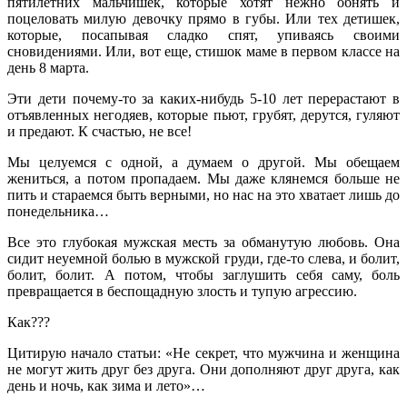
пятилетних мальчишек, которые хотят нежно обнять и
поцеловать милую девочку прямо в губы. Или тех детишек,
которые, посапывая сладко спят, упиваясь своими
сновидениями. Или, вот еще, стишок маме в первом классе на
день 8 марта.
Эти дети почему-то за каких-нибудь 5-10 лет перерастают в
отъявленных негодяев, которые пьют, грубят, дерутся, гуляют
и предают. К счастью, не все!
Мы целуемся с одной, а думаем о другой. Мы обещаем
жениться, а потом пропадаем. Мы даже клянемся больше не
пить и стараемся быть верными, но нас на это хватает лишь до
понедельника…
Все это глубокая мужская месть за обманутую любовь. Она
сидит неуемной болью в мужской груди, где-то слева, и болит,
болит, болит. А потом, чтобы заглушить себя саму, боль
превращается в беспощадную злость и тупую агрессию.
Как???
Цитирую начало статьи: «Не секрет, что мужчина и женщина
не могут жить друг без друга. Они дополняют друг друга, как
день и ночь, как зима и лето»…