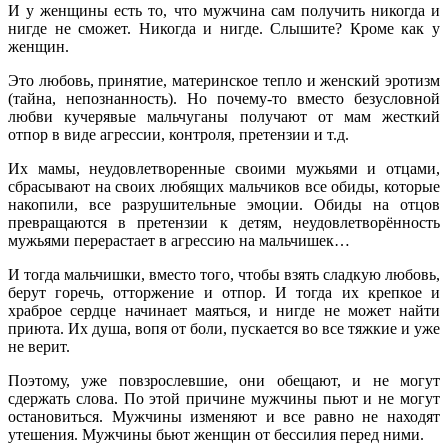
И у женщины есть то, что мужчина сам получить никогда и
нигде не сможет. Никогда и нигде. Слышите? Кроме как у
женщин.
Это любовь, принятие, материнское тепло и женский эротизм
(тайна, непознанность). Но почему-то вместо безусловной
любви кучерявые мальчуганы получают от мам жесткий
отпор в виде агрессии, контроля, претензии и т.д.
Их мамы, неудовлетворенные своими мужьями и отцами,
сбрасывают на своих любящих мальчиков все обиды, которые
накопили, все разрушительные эмоции. Обиды на отцов
превращаются в претензии к детям, неудовлетворённость
мужьями перерастает в агрессию на мальчишек…
И тогда мальчишки, вместо того, чтобы взять сладкую любовь,
берут горечь, отторжение и отпор. И тогда их крепкое и
храброе сердце начинает маяться, и нигде не может найти
приюта. Их душа, вопя от боли, пускается во все тяжкие и уже
не верит.
Поэтому, уже повзрослевшие, они обещают, и не могут
сдержать слова. По этой причине мужчины пьют и не могут
остановиться. Мужчины изменяют и все равно не находят
утешения. Мужчины бьют женщин от бессилия перед ними.