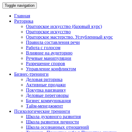
Toggle navigation
Главная
Риторика
Ораторское искусство (базовый курс)
Ораторское искусство
Ораторское мастерство. Углубленный курс
Правила составления речи
Работа с голосом
Влияние на аудиторию
Речевые манипуляции
Разрешение споров
Управление конфликтом
Бизнес-тренинги
Деловая риторика
Активные продажи
Покупка наизнанку
Деловые переговоры
Бизнес коммуникация
Тайм-менеджмент
Психологические тренинги
Школа духовного развития
Школа развития личности
Школа осознанных отношений