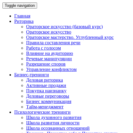
Toggle navigation
Главная
Риторика
Ораторское искусство (базовый курс)
Ораторское искусство
Ораторское мастерство. Углубленный курс
Правила составления речи
Работа с голосом
Влияние на аудиторию
Речевые манипуляции
Разрешение споров
Управление конфликтом
Бизнес-тренинги
Деловая риторика
Активные продажи
Покупка наизнанку
Деловые переговоры
Бизнес коммуникация
Тайм-менеджмент
Психологические тренинги
Школа духовного развития
Школа развития личности
Школа осознанных отношений