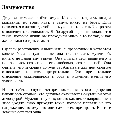
Замужество
Девушка не может выйти замуж. Как говорится, и умница, и
красавица, но годы идут, а замуж никто не берет. Если
появляется в жизни достойный мужчина, то очень быстро эти
отношения заканчиваются. Либо другой вариант, попадаются
такие, которые лучше бы проходили мимо. Что не так, и как
же все-таки создать семью?
Сделали расстановку и выяснили. У прабабушки в четвертом
колене была ситуация, где она пользовалась мужчиной,
ничего не давая ему взамен. Она считала себя выше него и
пользовалась его силой, его любовью, его энергией. Она
считала, что мужчина должен зарабатывать для нее, сама же
относилась к нему презрительно. Это презрительное
отношение накапливалось в роду и мужчины начали его
чувствовать.
И вот сейчас, спустя четыре поколения, этого презрения
накопилось столько, что девушка оказывается окутанной этой
атмосферой. Мужчины чувствуют это как некое напряжение и
либо уходят, либо приходят такие, которые плевали на это
напряжение, потому что они сами всех презирают. В итоге
девушка остается одна.