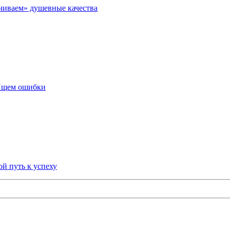
чиваем» душевные качества
 Ищем ошибки
й путь к успеху