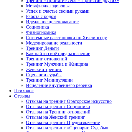
Тренинг «Принятие себя = Принятие других»
Метафизика здоровья
Успех и счастье своими руками
Работа с родом
Идеальное целеполагание
Соционика
Физиогномика
Системные расстановки по Хеллингеру
Моделирование реальности
Тренинг Деньги
Как найти своё предназначение
Тренинг отношений
Тренинг Мужчина и Женщина
Женский тренинг
Сценарии судьбы
Тренинг Манипуляции
Исцеление внутреннего ребенка
Психолог
Отзывы
Отзывы на тренинг Ораторское искусство
Отзывы на тренинг Соционика
Отзывы на Тренинг отношений
Отзывы на Женский тренинг
Отзывы на тренинг Предназначение
Отзывы на тренинг «Сценарии Судьбы»