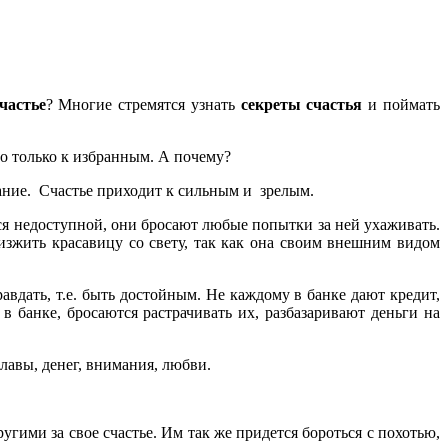
частье
? Многие стремятся узнать
секреты счастья
и поймать
 но только к избранным. А почему?
ание. Счастье приходит к сильным и зрелым.
я недоступной, они бросают любые попытки за ней ухаживать.
изжить красавицу со свету, так как она своим внешним видом
вдать, т.е. быть достойным. Не каждому в банке дают кредит,
 в банке, бросаются растрачивать их, разбазаривают деньги на
славы, денег, внимания, любви.
ругими за свое счастье. Им так же придется бороться с похотью,