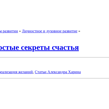
м развитии
»
Личностное и духовное развитие
»
остые секреты счастья
реализация желаний
,
Статьи Александра Харина