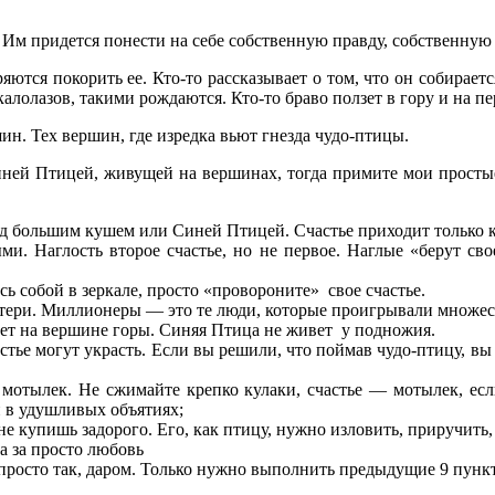
 Им придется понести на себе собственную правду, собственную 
ся покорить ее. Кто-то рассказывает о том, что он собирается 
лолазов, такими рождаются. Кто-то браво ползет в гору и на пе
н. Тех вершин, где изредка вьют гнезда чудо-птицы.
иней Птицей, живущей на вершинах, тогда примите мои просты
д большим кушем или Синей Птицей. Счастье приходит только к 
и. Наглость второе счастье, но не первое. Наглые «берут свое
сь собой в зеркале, просто «провороните» свое счастье.
ери. Миллионеры — это те люди, которые проигрывали множество
вет на вершине горы. Синяя Птица не живет у подножия.
тье могут украсть. Если вы решили, что поймав чудо-птицу, вы
отылек. Не сжимайте крепко кулаки, счастье — мотылек, если
и в удушливых объятиях;
е купишь задорого. Его, как птицу, нужно изловить, приручить,
а за просто любовь
просто так, даром. Только нужно выполнить предыдущие 9 пунк