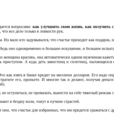
дается вопросами:
как улучшить свою жизнь
,
как получить с
 что все дело только в ловкости рук.
ом. Но мало кто задумывался, что счастье приходит как подарок,
. Ведь оно одновременно и большое искушение, и большое испыт
и женщина красива, она автоматически одним мужчинам кажетс
ять приступом. А куда деть завистниц и сплетниц, пытающихся 
о как взять в банке кредит на миллион долларов. Его надо опра
тратите его, пропьете. И многие так и делают, получая деньги
й).
, не оступиться, не промазать, вынести на себе тяжелый рюкзак 
ают в бездну волн, тонут в пучине страстей.
ют они, что счастье для избранных, что им придется сражаться с д