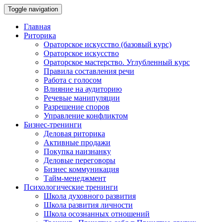
Toggle navigation
Главная
Риторика
Ораторское искусство (базовый курс)
Ораторское искусство
Ораторское мастерство. Углубленный курс
Правила составления речи
Работа с голосом
Влияние на аудиторию
Речевые манипуляции
Разрешение споров
Управление конфликтом
Бизнес-тренинги
Деловая риторика
Активные продажи
Покупка наизнанку
Деловые переговоры
Бизнес коммуникация
Тайм-менеджмент
Психологические тренинги
Школа духовного развития
Школа развития личности
Школа осознанных отношений