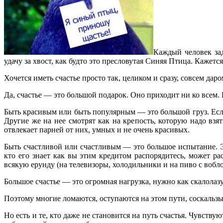
Каждый человек за
удачу за хвост, как будто это пресловутая Синяя Птица. Кажется,
Хочется иметь счастье просто так, целиком и сразу, совсем дар
Да, счастье — это большой подарок. Оно приходит ни ко всем
Быть красивым или быть популярным — это большой груз. Есл
Другие же на нее смотрят как на крепость, которую надо вз
отвлекает парней от них, умных и не очень красивых.
Быть счастливой или счастливым — это большое испытание. Эт
кто его знает как вы этим кредитом распорядитесь, может рас
всякую ерунду (на телевизоры, холодильники и на пиво с вобло
Большое счастье — это огромная нагрузка, нужно как скалолазу
Поэтому многие ломаются, оступаются на этом пути, соскальзыв
Но есть и те, кто даже не становится на путь счастья. Чувству