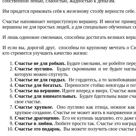
собственной ленью, слабостью, жадностью к деньгам.
Им придется приковать себя к железному столбу верности себе.
Счастье напоминает неприступную вершину. И многие примеряют
вершины не для простых людей, а для специально обученных ска
И лишь одинокие смельчаки, способны достигать великих верши
И если вы, дорогой друг, способны по крупному мечтать о С
кто стремится улучшить качество жизни:
Счастье не для робких.
Будьте смелыми, не робейте пере
Счастье пугливо.
Будьте скромными и не будьте наглым
которую можно спугнуть.
Счастье не для гордых
. Не гордитесь, а то залюбовавши
Счастье для богатых.
Переносите стойко невзгоды и пот
Счастье на вершине.
Идите вперед и вверх. Счастье жи
Счастье для внимательных.
Будьте бдительны ваше счас
свое счастье.
Счастье хрупкое.
Оно пугливо как птица, нежное как м
хрупкое создание. Счастье не может жить в напряжении 
Счастье драгоценно.
Его не купишь задешево, его даже н
Счастье в любви.
Любите просто так. Счастье это наград
Счастье это подарок.
Вы можете получить свое счастье 