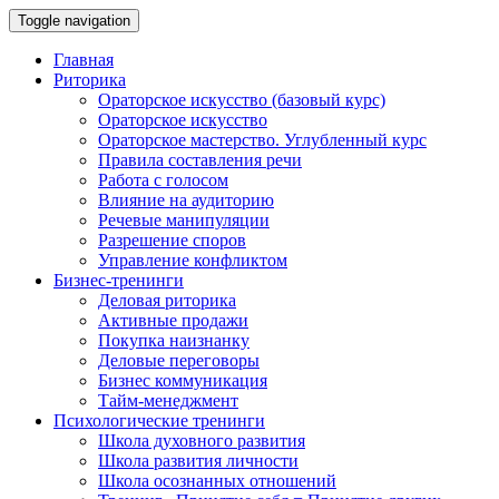
Toggle navigation
Главная
Риторика
Ораторское искусство (базовый курс)
Ораторское искусство
Ораторское мастерство. Углубленный курс
Правила составления речи
Работа с голосом
Влияние на аудиторию
Речевые манипуляции
Разрешение споров
Управление конфликтом
Бизнес-тренинги
Деловая риторика
Активные продажи
Покупка наизнанку
Деловые переговоры
Бизнес коммуникация
Тайм-менеджмент
Психологические тренинги
Школа духовного развития
Школа развития личности
Школа осознанных отношений