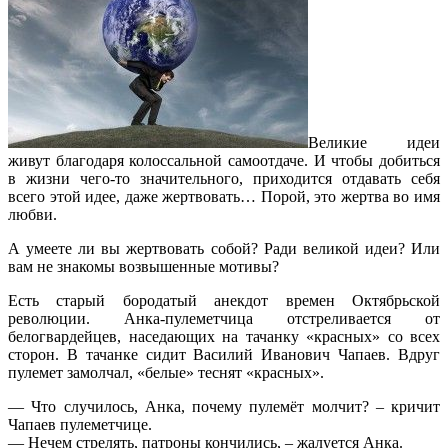
Великие идеи
живут благодаря колоссальной самоотдаче. И чтобы добиться
в жизни чего-то значительного, приходится отдавать себя
всего этой идее, даже жертвовать… Порой, это жертва во имя
любви.
А умеете ли вы жертвовать собой? Ради великой идеи? Или
вам не знакомы возвышенные мотивы?
Есть старый бородатый анекдот времен Октябрьской
революции. Анка-пулеметчица отстреливается от
белогвардейцев, наседающих на тачанку «красных» со всех
сторон. В тачанке сидит Василий Иванович Чапаев. Вдруг
пулемет замолчал, «белые» теснят «красных».
— Что случилось, Анка, почему пулемёт молчит? – кричит
Чапаев пулеметчице.
— Нечем стрелять, патроны кончились, – жалуется Анка.