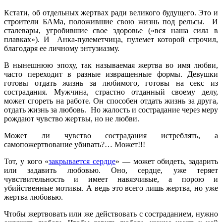
Кстати, об отдельных жертвах ради великого будущего. Это и
строители БАМа, положившие свою жизнь под рельсы. И
сталевары, угробившие свое здоровье («вся наша сила в
плавках»). И Анка-пулеметчица, пулемет которой строчил,
благодаря ее личному энтузиазму.
В нынешнюю эпоху, так называемая жертва во имя любви,
часто переходит в разные извращенные формы. Девушки
готовы отдать жизнь за любимого, готовы на секс из
сострадания. Мужчина, страстно отданный своему делу,
может сгореть на работе. Он способен отдать жизнь за друга,
отдать жизнь за любовь. Но жалость и сострадание через меру
рождают чувство жертвы, но не любви.
Может ли чувство сострадания истреблять, а
самопожертвование убивать?… Может!!!
Тот, у кого «
закрывается сердце
» — может обидеть, задарить
или задавить любовью. Оно, сердце, уже теряет
чувствительность и имеет навязчивые, а порою и
убийственные мотивы. А ведь это всего лишь жертва, но уже
жертва любовью.
Чтобы жертвовать или же действовать с состраданием, нужно