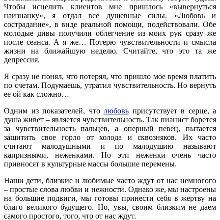
Чтобы исцелить клиентов мне пришлось «вывернуться
наизнанку», я отдал все душевные силы. «Любовь и
сострадание», в виде реальной помощи, подействовали. Обе
молодые дивы получили облегчение из моих рук сразу же
после сеанса. А я же… Потерю чувствительности и смысла
жизни на ближайшую неделю. Считайте, что это та же
депрессия.
Я сразу не понял, что потерял, что пришло мое время платить
по счетам. Подумаешь, утратил чувствительность. Но вернуть
ее ой как сложно…
Одним из показателей, что
любовь
присутствует в серце, а
душа живет – является чувствительность. Так пианист борется
за чувствительность пальцев, а оперный певец, пытается
защитить свое горло от холода и сквозняков. Их часто
считают малодушными и по малодушию называют
капризными, неженками. Но эти неженки очень часто
привносят в культурные массы большие перемены.
Наши дети, близкие и любимые часто ждут от нас немногого
– простые слова любви и нежности. Однако же, мы настроены
на большие подвиги, мы готовы принести себя в жертву на
благо великого будущего. Но, увы, своим близким не даем
самого простого, того, что от нас ждут.