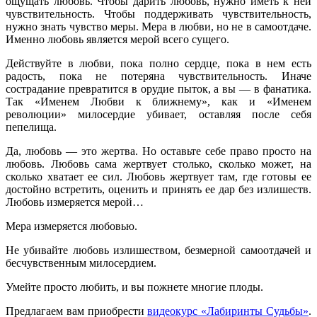
ощущать любовь. Чтобы дарить любовь, нужно иметь к ней
чувствительность. Чтобы поддерживать чувствительность,
нужно знать чувство меры. Мера в любви, но не в самоотдаче.
Именно любовь является мерой всего сущего.
Действуйте в любви, пока полно сердце, пока в нем есть
радость, пока не потеряна чувствительность. Иначе
сострадание превратится в орудие пыток, а вы — в фанатика.
Так «Именем Любви к ближнему», как и «Именем
революции» милосердие убивает, оставляя после себя
пепелища.
Да, любовь — это жертва. Но оставьте себе право просто на
любовь. Любовь сама жертвует столько, сколько может, на
сколько хватает ее сил. Любовь жертвует там, где готовы ее
достойно встретить, оценить и принять ее дар без излишеств.
Любовь измеряется мерой…
Мера измеряется любовью.
Не убивайте любовь излишеством, безмерной самоотдачей и
бесчувственным милосердием.
Умейте просто любить, и вы пожнете многие плоды.
Предлагаем вам приобрести
видеокурс «Лабиринты Судьбы»
.