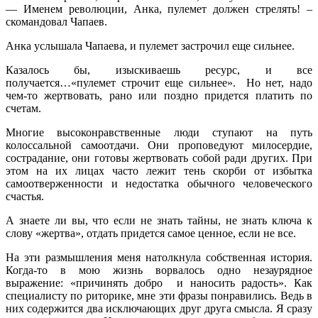
— Именем революции, Анка, пулемет должен стрелять! –
скомандовал Чапаев.
Анка услышала Чапаева, и пулемет застрочил еще сильнее.
Казалось бы, изыскиваешь ресурс, и все
получается…«пулемет строчит еще сильнее». Но нет, надо
чем-то жертвовать, рано или поздно придется платить по
счетам.
Многие высоконравственные люди ступают на путь
колоссальной самоотдачи. Они проповедуют милосердие,
сострадание, они готовы жертвовать собой ради других. При
этом на их лицах часто лежит тень скорби от избытка
самоотверженности и недостатка обычного человеческого
счастья.
А знаете ли вы, что если не знать тайны, не знать ключа к
слову «жертва», отдать придется самое ценное, если не все.
На эти размышления меня натолкнула собственная история.
Когда-то в мою жизнь ворвалось одно незаурядное
выражение: «причинять добро и наносить радость». Как
специалисту по риторике, мне эти фразы понравились. Ведь в
них содержится два исключающих друг друга смысла. Я сразу