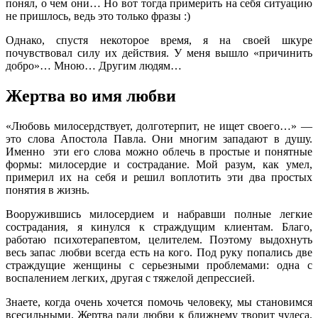
понял, о чем они… Но вот тогда примерить на себя ситуацию
не пришлось, ведь это только фразы :)
Однако, спустя некоторое время, я на своей шкуре
почувствовал силу их действия. У меня вышло «причинить
добро»… Мною… Другим людям…
Жертва во имя любви
«Любовь милосердствует, долготерпит, не ищет своего…» —
это слова Апостола Павла. Они многим западают в душу.
Именно эти его слова можно облечь в простые и понятные
формы: милосердие и сострадание. Мой разум, как умел,
примерил их на себя и решил воплотить эти два простых
понятия в жизнь.
Вооружившись милосердием и набравши полные легкие
сострадания, я кинулся к страждущим клиентам. Благо,
работаю психотерапевтом, целителем. Поэтому выдохнуть
весь запас любви всегда есть на кого. Под руку попались две
страждущие женщины с серьезными проблемами: одна с
воспалением легких, другая с тяжелой депрессией.
Знаете, когда очень хочется помочь человеку, мы становимся
всесильными. Жертва ради любви к ближнему творит чудеса.