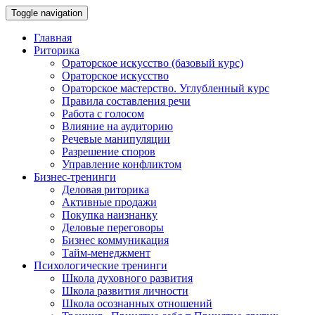
Toggle navigation
Главная
Риторика
Ораторское искусство (базовый курс)
Ораторское искусство
Ораторское мастерство. Углубленный курс
Правила составления речи
Работа с голосом
Влияние на аудиторию
Речевые манипуляции
Разрешение споров
Управление конфликтом
Бизнес-тренинги
Деловая риторика
Активные продажи
Покупка наизнанку
Деловые переговоры
Бизнес коммуникация
Тайм-менеджмент
Психологические тренинги
Школа духовного развития
Школа развития личности
Школа осознанных отношений