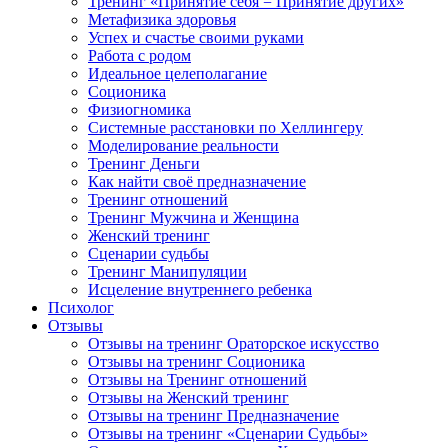
Тренинг «Принятие себя = Принятие других»
Метафизика здоровья
Успех и счастье своими руками
Работа с родом
Идеальное целеполагание
Соционика
Физиогномика
Системные расстановки по Хеллингеру
Моделирование реальности
Тренинг Деньги
Как найти своё предназначение
Тренинг отношений
Тренинг Мужчина и Женщина
Женский тренинг
Сценарии судьбы
Тренинг Манипуляции
Исцеление внутреннего ребенка
Психолог
Отзывы
Отзывы на тренинг Ораторское искусство
Отзывы на тренинг Соционика
Отзывы на Тренинг отношений
Отзывы на Женский тренинг
Отзывы на тренинг Предназначение
Отзывы на тренинг «Сценарии Судьбы»