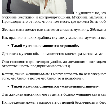
Не удивительно, чт
мужчине, жесткими и контролирующими. Мужчина, мальчик, на
Происходит это от того, что на том месте, где должна быть люб
Жесткая мама ломает или пытается сломать мужчину. Жёсткая же
Как правило, в таких крайних случаях у мальчика-мужчины все
Такой мужчина становится «тряпкой».
Для таких мужчин обычно множество кличек: размазня, мамень
Они становятся для женщин удобными домашними питомцами, 
ответственность, предприимчивость и т.д.
Кстати, такие женщины-мамы могут сетовать на безалабернос
того, что было, а потом что было, то и полюбила».
Такой мужчина становится «женоненавистником».
Эти женоненавистники могут делать больно женщине как в сам
Их поведение может варьировать от полной беспечности и без