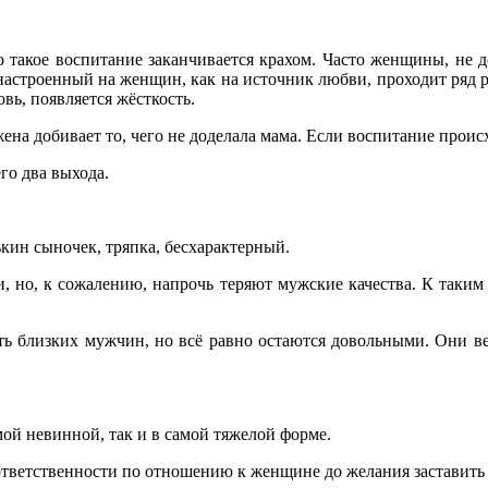
о такое воспитание заканчивается крахом. Часто женщины, не 
строенный на женщин, как на источник любви, проходит ряд р
овь, появляется жёсткость.
на добивает то, чего не доделала мама. Если воспитание происх
го два выхода.
кин сыночек, тряпка, бесхарактерный.
но, к сожалению, напрочь теряют мужские качества. К таким к
ть близких мужчин, но всё равно остаются довольными. Они вед
ой невинной, так и в самой тяжелой форме.
ответственности по отношению к женщине до желания заставить 