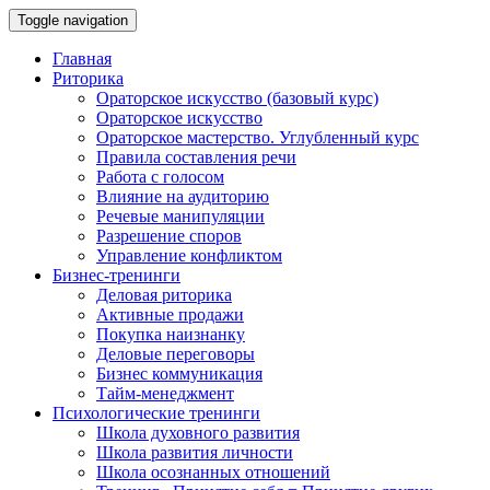
Toggle navigation
Главная
Риторика
Ораторское искусство (базовый курс)
Ораторское искусство
Ораторское мастерство. Углубленный курс
Правила составления речи
Работа с голосом
Влияние на аудиторию
Речевые манипуляции
Разрешение споров
Управление конфликтом
Бизнес-тренинги
Деловая риторика
Активные продажи
Покупка наизнанку
Деловые переговоры
Бизнес коммуникация
Тайм-менеджмент
Психологические тренинги
Школа духовного развития
Школа развития личности
Школа осознанных отношений