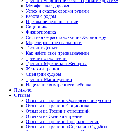
Тренинг «Принятие себя = Принятие других»
Метафизика здоровья
Успех и счастье своими руками
Работа с родом
Идеальное целеполагание
Соционика
Физиогномика
Системные расстановки по Хеллингеру
Моделирование реальности
Тренинг Деньги
Как найти своё предназначение
Тренинг отношений
Тренинг Мужчина и Женщина
Женский тренинг
Сценарии судьбы
Тренинг Манипуляции
Исцеление внутреннего ребенка
Психолог
Отзывы
Отзывы на тренинг Ораторское искусство
Отзывы на тренинг Соционика
Отзывы на Тренинг отношений
Отзывы на Женский тренинг
Отзывы на тренинг Предназначение
Отзывы на тренинг «Сценарии Судьбы»